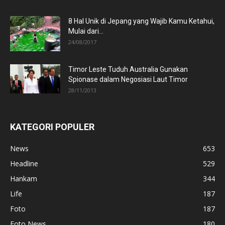
8 Hal Unik di Jepang yang Wajib Kamu Ketahui,
Mulai dari...
24/08/2017
Timor Leste Tuduh Australia Gunakan
Spionase dalam Negosiasi Laut Timor
28/11/2013
KATEGORI POPULER
News
653
Headline
529
Hankam
344
Life
187
Foto
187
Foto News
180