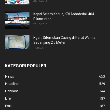
25/11/2013
Kapal Selam Kedua, KRI Ardadedali 404
Diluncurkan
25/10/2016
Ngeri, Ditemukan Cacing di Perut Wanita
Sepanjang 2,5 Meter
15/06/2014
KATEGORI POPULER
News
653
Headline
529
Hankam
344
Life
187
Foto
187