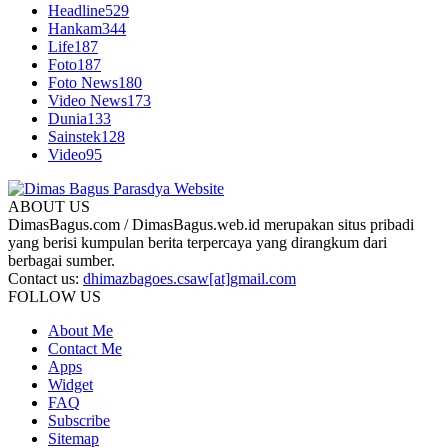
Headline
529
Hankam
344
Life
187
Foto
187
Foto News
180
Video News
173
Dunia
133
Sainstek
128
Video
95
ABOUT US
DimasBagus.com / DimasBagus.web.id merupakan situs pribadi
yang berisi kumpulan berita terpercaya yang dirangkum dari
berbagai sumber.
Contact us:
dhimazbagoes.csaw[at]gmail.com
FOLLOW US
About Me
Contact Me
Apps
Widget
FAQ
Subscribe
Sitemap