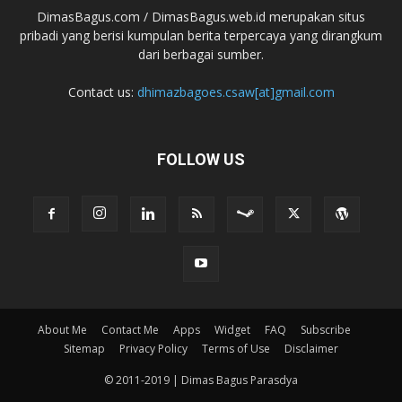
DimasBagus.com / DimasBagus.web.id merupakan situs
pribadi yang berisi kumpulan berita terpercaya yang dirangkum
dari berbagai sumber.
Contact us:
dhimazbagoes.csaw[at]gmail.com
FOLLOW US
About Me
Contact Me
Apps
Widget
FAQ
Subscribe
Sitemap
Privacy Policy
Terms of Use
Disclaimer
© 2011-2019 | Dimas Bagus Parasdya