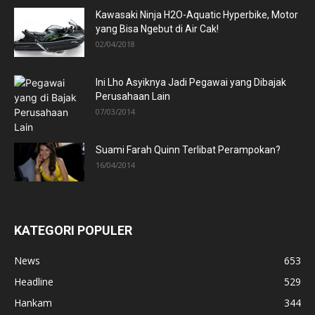
Kawasaki Ninja H2O-Aquatic Hyperbike, Motor
yang Bisa Ngebut di Air Cak!
02/04/2018
Ini Lho Asyiknya Jadi Pegawai yang Dibajak
Perusahaan Lain
07/03/2014
Suami Farah Quinn Terlibat Perampokan?
16/04/2014
KATEGORI POPULER
News
653
Headline
529
Hankam
344