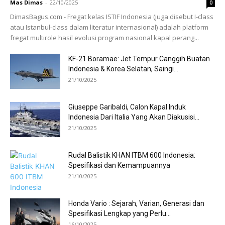
Mas Dimas
-
22/10/2025
0
DimasBagus.com - Fregat kelas ISTIF Indonesia (juga disebut I-class
atau Istanbul-class dalam literatur internasional) adalah platform
fregat multirole hasil evolusi program nasional kapal perang...
KF-21 Boramae: Jet Tempur Canggih Buatan
Indonesia & Korea Selatan, Saingi...
21/10/2025
Giuseppe Garibaldi, Calon Kapal Induk
Indonesia Dari Italia Yang Akan Diakusisi...
21/10/2025
Rudal Balistik KHAN ITBM 600 Indonesia:
Spesifikasi dan Kemampuannya
21/10/2025
Honda Vario : Sejarah, Varian, Generasi dan
Spesifikasi Lengkap yang Perlu...
16/10/2025