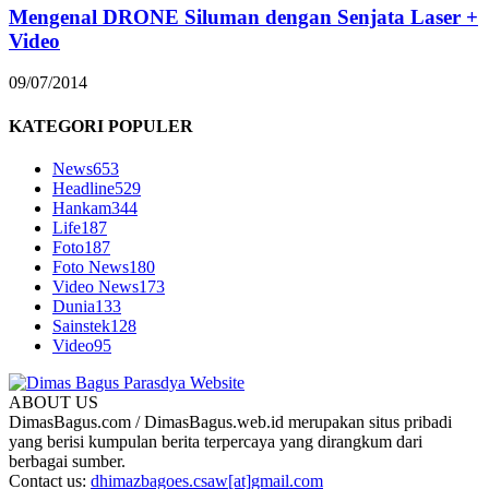
Mengenal DRONE Siluman dengan Senjata Laser +
Video
09/07/2014
KATEGORI POPULER
News
653
Headline
529
Hankam
344
Life
187
Foto
187
Foto News
180
Video News
173
Dunia
133
Sainstek
128
Video
95
ABOUT US
DimasBagus.com / DimasBagus.web.id merupakan situs pribadi
yang berisi kumpulan berita terpercaya yang dirangkum dari
berbagai sumber.
Contact us:
dhimazbagoes.csaw[at]gmail.com