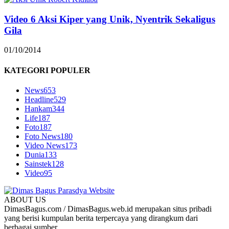
Video 6 Aksi Kiper yang Unik, Nyentrik Sekaligus
Gila
01/10/2014
KATEGORI POPULER
News
653
Headline
529
Hankam
344
Life
187
Foto
187
Foto News
180
Video News
173
Dunia
133
Sainstek
128
Video
95
ABOUT US
DimasBagus.com / DimasBagus.web.id merupakan situs pribadi
yang berisi kumpulan berita terpercaya yang dirangkum dari
berbagai sumber.