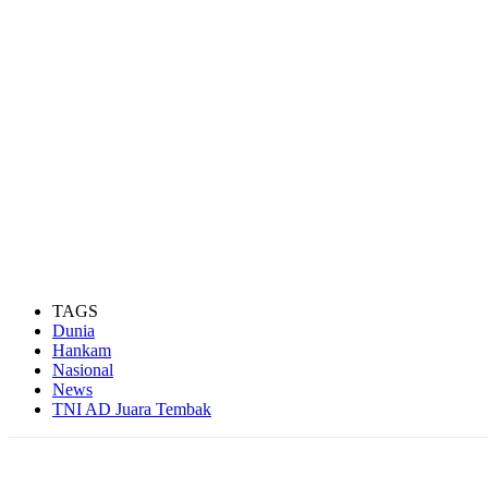
TAGS
Dunia
Hankam
Nasional
News
TNI AD Juara Tembak