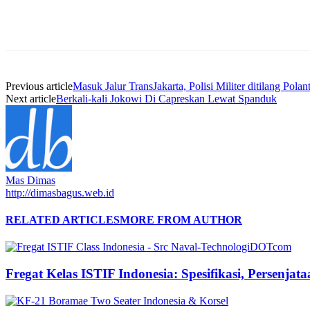
Previous article
Masuk Jalur TransJakarta, Polisi Militer ditilang Polan
Next article
Berkali-kali Jokowi Di Capreskan Lewat Spanduk
Mas Dimas
http://dimasbagus.web.id
RELATED ARTICLES
MORE FROM AUTHOR
Fregat Kelas ISTIF Indonesia: Spesifikasi, Persenja