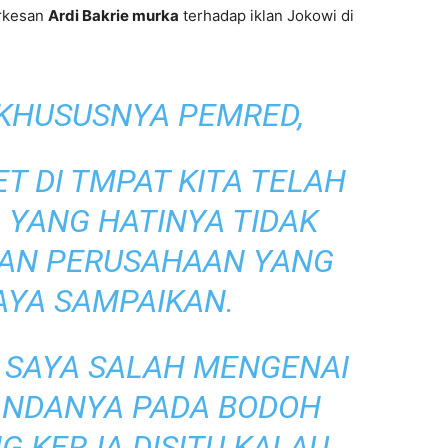
erkesan
Ardi Bakrie murka
terhadap iklan Jokowi di
, KHUSUSNYA PEMRED,
T DI TMPAT KITA TELAH
 YANG HATINYA TIDAK
GAN PERUSAHAAN YANG
AYA SAMPAIKAN.
 SAYA SALAH MENGENAI
ANDANYA PADA BODOH
G KERJA DISITU KALAU