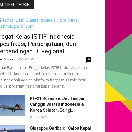
ARTIKEL TERKINI
regat Kelas ISTIF Indonesia:
pesifikasi, Persenjataan, dan
erbandingan Di Regional
s Dimas
-
22/10/2025
0
masBagus.com - Fregat kelas ISTIF Indonesia (juga
sebut I-class atau Istanbul-class dalam literatur
ternasional) adalah platform fregat multirole hasil
olusi program nasional kapal perang...
KF-21 Boramae: Jet Tempur
Canggih Buatan Indonesia &
Korea Selatan, Saingi...
21/10/2025
Giuseppe Garibaldi, Calon Kapal