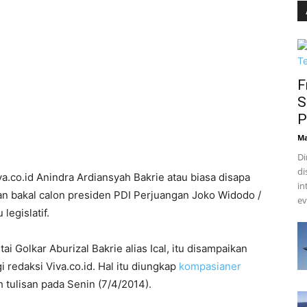
F
S
P
Ma
Di
di
a.co.id Anindra Ardiansyah Bakrie atau biasa disapa
in
an bakal calon presiden PDI Perjuangan
Joko Widodo /
ev
legislatif.
ai Golkar Aburizal Bakrie alias Ical, itu disampaikan
i redaksi Viva.co.id. Hal itu diungkap
kompasianer
ulisan pada Senin (7/4/2014).