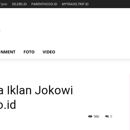
/ Join
SELEBS.ID
PARENTHOOD.ID
MYTRAVELTRIP.ID
INMENT
FOTO
VIDEO
a Iklan Jokowi
o.id
566
0