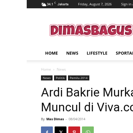
C
34.1
Friday, August 7, 2026
Sign in 
Jakarta
dimasbagus.web.id
HOME
NEWS
LIFESTYLE
SPORTA
Home
News
News
Politik
Pemilu 2014
Ardi Bakrie Murk
Muncul di Viva.c
By
Mas Dimas
-
08/04/2014