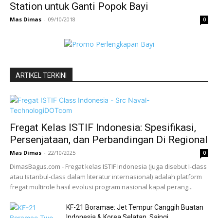
Station untuk Ganti Popok Bayi
Mas Dimas
-
09/10/2018
0
ARTIKEL TERKINI
Fregat Kelas ISTIF Indonesia: Spesifikasi,
Persenjataan, dan Perbandingan Di Regional
Mas Dimas
-
22/10/2025
0
DimasBagus.com - Fregat kelas ISTIF Indonesia (juga disebut I-class
atau Istanbul-class dalam literatur internasional) adalah platform
fregat multirole hasil evolusi program nasional kapal perang...
KF-21 Boramae: Jet Tempur Canggih Buatan
Indonesia & Korea Selatan, Saingi...