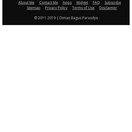
About Me
Contact Me
Apps
Widget
FAQ
Subscribe
Sitemap
Privacy Policy
Terms of Use
Disclaimer
© 2011-2019 | Dimas Bagus Parasdya