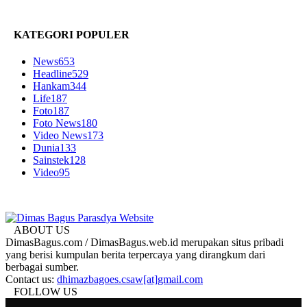
KATEGORI POPULER
News
653
Headline
529
Hankam
344
Life
187
Foto
187
Foto News
180
Video News
173
Dunia
133
Sainstek
128
Video
95
ABOUT US
DimasBagus.com / DimasBagus.web.id merupakan situs pribadi
yang berisi kumpulan berita terpercaya yang dirangkum dari
berbagai sumber.
Contact us:
dhimazbagoes.csaw[at]gmail.com
FOLLOW US