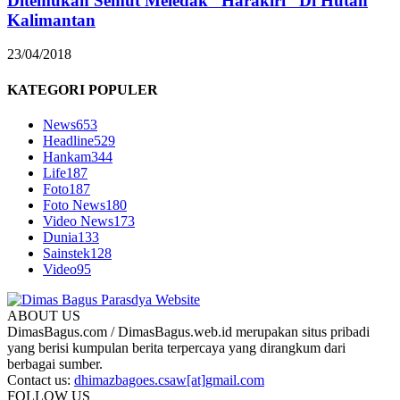
Ditemukan Semut Meledak “Harakiri” Di Hutan
Kalimantan
23/04/2018
KATEGORI POPULER
News
653
Headline
529
Hankam
344
Life
187
Foto
187
Foto News
180
Video News
173
Dunia
133
Sainstek
128
Video
95
ABOUT US
DimasBagus.com / DimasBagus.web.id merupakan situs pribadi
yang berisi kumpulan berita terpercaya yang dirangkum dari
berbagai sumber.
Contact us:
dhimazbagoes.csaw[at]gmail.com
FOLLOW US