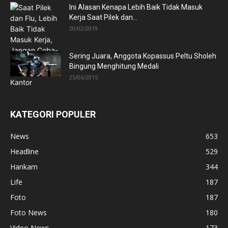
Ini Alasan Kenapa Lebih Baik Tidak Masuk
Kerja Saat Pilek dan...
20/02/2019
Sering Juara, Anggota Kopassus Peltu Sholeh
Bingung Menghitung Medali
25/06/2015
KATEGORI POPULER
News
653
Headline
529
Hankam
344
Life
187
Foto
187
Foto News
180
Video News
173