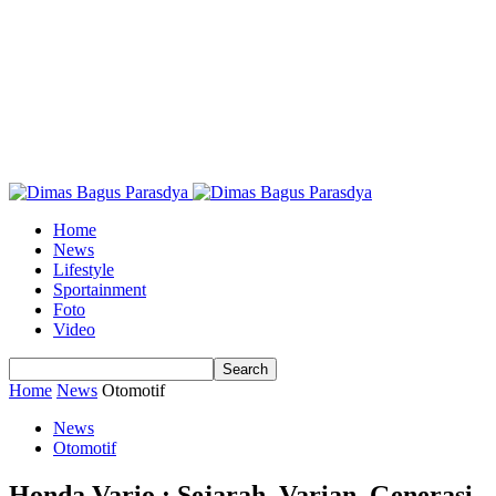
Home
News
Lifestyle
Sportainment
Foto
Video
Home
News
Otomotif
News
Otomotif
Honda Vario : Sejarah, Varian, Generasi