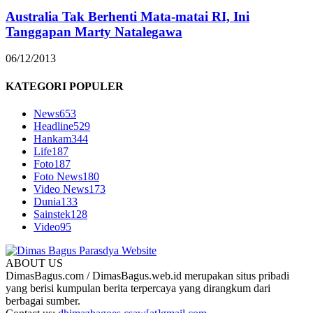
Australia Tak Berhenti Mata-matai RI, Ini
Tanggapan Marty Natalegawa
06/12/2013
KATEGORI POPULER
News
653
Headline
529
Hankam
344
Life
187
Foto
187
Foto News
180
Video News
173
Dunia
133
Sainstek
128
Video
95
ABOUT US
DimasBagus.com / DimasBagus.web.id merupakan situs pribadi
yang berisi kumpulan berita terpercaya yang dirangkum dari
berbagai sumber.