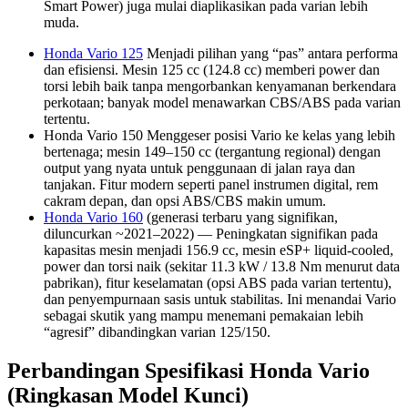
Smart Power) juga mulai diaplikasikan pada varian lebih
muda.
Honda Vario 125
Menjadi pilihan yang “pas” antara performa
dan efisiensi. Mesin 125 cc (124.8 cc) memberi power dan
torsi lebih baik tanpa mengorbankan kenyamanan berkendara
perkotaan; banyak model menawarkan CBS/ABS pada varian
tertentu.
Honda Vario 150 Menggeser posisi Vario ke kelas yang lebih
bertenaga; mesin 149–150 cc (tergantung regional) dengan
output yang nyata untuk penggunaan di jalan raya dan
tanjakan. Fitur modern seperti panel instrumen digital, rem
cakram depan, dan opsi ABS/CBS makin umum.
Honda Vario 160
(generasi terbaru yang signifikan,
diluncurkan ~2021–2022) — Peningkatan signifikan pada
kapasitas mesin menjadi 156.9 cc, mesin eSP+ liquid-cooled,
power dan torsi naik (sekitar 11.3 kW / 13.8 Nm menurut data
pabrikan), fitur keselamatan (opsi ABS pada varian tertentu),
dan penyempurnaan sasis untuk stabilitas. Ini menandai Vario
sebagai skutik yang mampu menemani pemakaian lebih
“agresif” dibandingkan varian 125/150.
Perbandingan Spesifikasi Honda Vario
(Ringkasan Model Kunci)