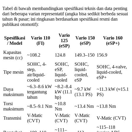
Tabel di bawah membandingkan spesifikasi teknis dan data penting
dari beberapa varian representatif (angka bisa sedikit berbeda sesuai
tahun & pasar; ini ringkasan berdasarkan spesifikasi resmi dan
publikasi otomotif):
Vario
Spesifikasi
Vario 110
Vario 150
Vario 160
125
/ Model
(FI)
(eSP)
(eSP+)
(eSP)
Kapasitas
~108.2
124.8
149.3–150
156.9
mesin (cc)
SOHC, 4-
SOHC,
SOHC,
SOHC, 4-valve,
step,
eSP,
liquid-
Tipe mesin
liquid-cooled,
air/liquid-
liquid-
cooled,
eSP+
cooled
cooled
eSP
~6.3–8.6 kW
~8.2–8.4
Daya
~9.7 kW
~11.3 kW (≈15.1
tergantung
kW (11.1
maksimum
(13.1 PS)
PS)
tahun
hp)
Torsi
~10.8
~8.5–9.1 Nm
~13.4 Nm
~13.8 Nm
maksimum
Nm
V-Matic
V-Matic
V-Matic
Transmisi
V-Matic (CVT)
(CVT)
(CVT)
(CVT)
~115–118
~111–