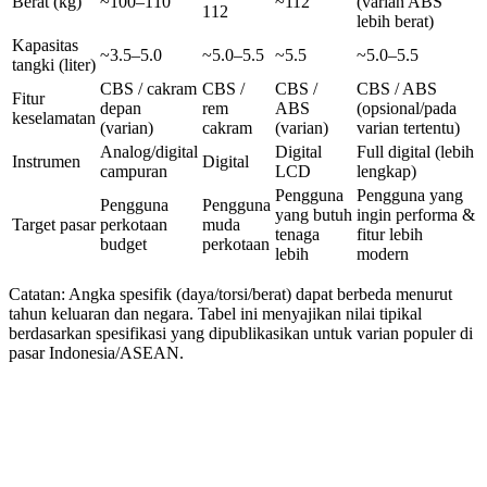
Berat (kg)
~100–110
~112
(varian ABS
112
lebih berat)
Kapasitas
~3.5–5.0
~5.0–5.5
~5.5
~5.0–5.5
tangki (liter)
CBS / cakram
CBS /
CBS /
CBS / ABS
Fitur
depan
rem
ABS
(opsional/pada
keselamatan
(varian)
cakram
(varian)
varian tertentu)
Analog/digital
Digital
Full digital (lebih
Instrumen
Digital
campuran
LCD
lengkap)
Pengguna
Pengguna yang
Pengguna
Pengguna
yang butuh
ingin performa &
Target pasar
perkotaan
muda
tenaga
fitur lebih
budget
perkotaan
lebih
modern
Catatan: Angka spesifik (daya/torsi/berat) dapat berbeda menurut
tahun keluaran dan negara. Tabel ini menyajikan nilai tipikal
berdasarkan spesifikasi yang dipublikasikan untuk varian populer di
pasar Indonesia/ASEAN.