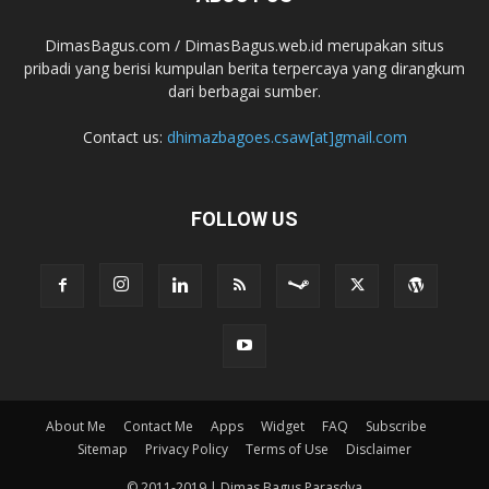
DimasBagus.com / DimasBagus.web.id merupakan situs
pribadi yang berisi kumpulan berita terpercaya yang dirangkum
dari berbagai sumber.
Contact us:
dhimazbagoes.csaw[at]gmail.com
FOLLOW US
About Me
Contact Me
Apps
Widget
FAQ
Subscribe
Sitemap
Privacy Policy
Terms of Use
Disclaimer
© 2011-2019 | Dimas Bagus Parasdya