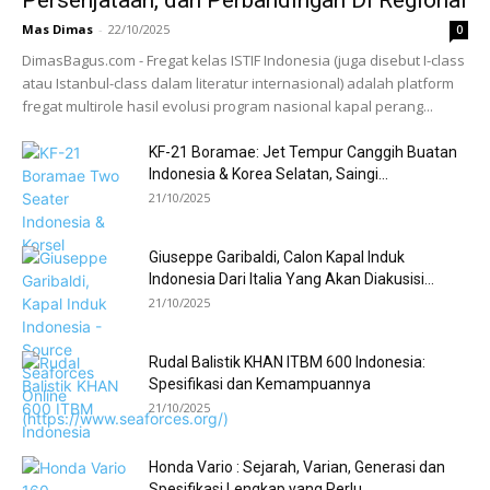
Persenjataan, dan Perbandingan Di Regional
Mas Dimas
-
22/10/2025
0
DimasBagus.com - Fregat kelas ISTIF Indonesia (juga disebut I-class
atau Istanbul-class dalam literatur internasional) adalah platform
fregat multirole hasil evolusi program nasional kapal perang...
KF-21 Boramae: Jet Tempur Canggih Buatan
Indonesia & Korea Selatan, Saingi...
21/10/2025
Giuseppe Garibaldi, Calon Kapal Induk
Indonesia Dari Italia Yang Akan Diakusisi...
21/10/2025
Rudal Balistik KHAN ITBM 600 Indonesia:
Spesifikasi dan Kemampuannya
21/10/2025
Honda Vario : Sejarah, Varian, Generasi dan
Spesifikasi Lengkap yang Perlu...