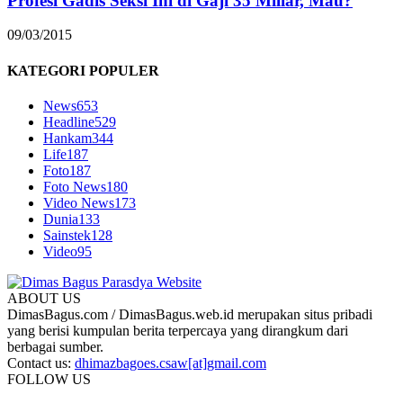
Profesi Gadis Seksi Ini di Gaji 35 Miliar, Mau?
09/03/2015
KATEGORI POPULER
News
653
Headline
529
Hankam
344
Life
187
Foto
187
Foto News
180
Video News
173
Dunia
133
Sainstek
128
Video
95
ABOUT US
DimasBagus.com / DimasBagus.web.id merupakan situs pribadi
yang berisi kumpulan berita terpercaya yang dirangkum dari
berbagai sumber.
Contact us:
dhimazbagoes.csaw[at]gmail.com
FOLLOW US