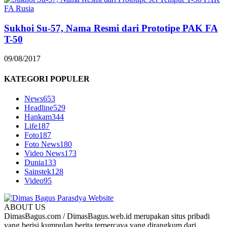
Sukhoi Su-57, Nama Resmi dari Prototipe PAK FA
T-50
09/08/2017
KATEGORI POPULER
News
653
Headline
529
Hankam
344
Life
187
Foto
187
Foto News
180
Video News
173
Dunia
133
Sainstek
128
Video
95
ABOUT US
DimasBagus.com / DimasBagus.web.id merupakan situs pribadi
yang berisi kumpulan berita terpercaya yang dirangkum dari