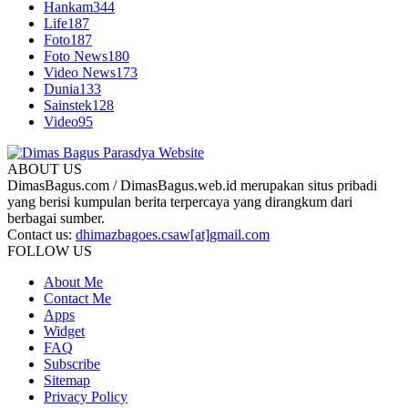
Hankam
344
Life
187
Foto
187
Foto News
180
Video News
173
Dunia
133
Sainstek
128
Video
95
ABOUT US
DimasBagus.com / DimasBagus.web.id merupakan situs pribadi
yang berisi kumpulan berita terpercaya yang dirangkum dari
berbagai sumber.
Contact us:
dhimazbagoes.csaw[at]gmail.com
FOLLOW US
About Me
Contact Me
Apps
Widget
FAQ
Subscribe
Sitemap
Privacy Policy