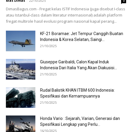
Mas Dimas
-
22/10/2025
0
DimasBagus.com - Fregat kelas ISTIF Indonesia (juga disebut I-class
atau Istanbul-class dalam literatur internasional) adalah platform
fregat multirole hasil evolusi program nasional kapal perang...
KF-21 Boramae: Jet Tempur Canggih Buatan
Indonesia & Korea Selatan, Saingi...
21/10/2025
Giuseppe Garibaldi, Calon Kapal Induk
Indonesia Dari Italia Yang Akan Diakusisi...
21/10/2025
Rudal Balistik KHAN ITBM 600 Indonesia:
Spesifikasi dan Kemampuannya
21/10/2025
Honda Vario : Sejarah, Varian, Generasi dan
Spesifikasi Lengkap yang Perlu...
16/10/2025