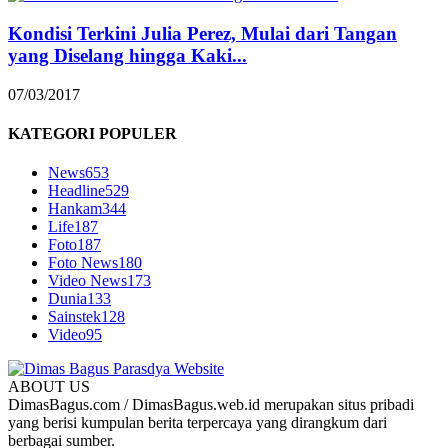
Kondisi Terkini Julia Perez, Mulai dari Tangan
yang Diselang hingga Kaki...
07/03/2017
KATEGORI POPULER
News
653
Headline
529
Hankam
344
Life
187
Foto
187
Foto News
180
Video News
173
Dunia
133
Sainstek
128
Video
95
ABOUT US
DimasBagus.com / DimasBagus.web.id merupakan situs pribadi
yang berisi kumpulan berita terpercaya yang dirangkum dari
berbagai sumber.