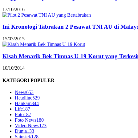
17/10/2016
Ini Kronologi Tabrakan 2 Pesawat TNI AU di Malay
15/03/2015
Kisah Menarik Bek Timnas U-19 Korut yang Terkes
10/10/2014
KATEGORI POPULER
News
653
Headline
529
Hankam
344
Life
187
Foto
187
Foto News
180
Video News
173
Dunia
133
Sainstek
128