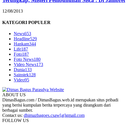
Terungkap, Misteri Pembunuhan Sisca : Di Jambret
12/08/2013
KATEGORI POPULER
News
653
Headline
529
Hankam
344
Life
187
Foto
187
Foto News
180
Video News
173
Dunia
133
Sainstek
128
Video
95
ABOUT US
DimasBagus.com / DimasBagus.web.id merupakan situs pribadi
yang berisi kumpulan berita terpercaya yang dirangkum dari
berbagai sumber.
Contact us:
dhimazbagoes.csaw[at]gmail.com
FOLLOW US