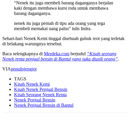
“Nenek itu juga membeli barang daganganya berjalan
kaki dengan membawa kursi roda untuk membawa
barang daganganya.
nenek itu juga pernah di tipu ada orang yang tega
membeli memakai uang palsu” tulis Indra.
Sehari-hari Nenek Kemi tinggal disebuah gubuk reot yang terletak
di belakang warungnya tersebut.
Baca selengkapnya di
Merdeka.com
berjudul
“Kisah seorang
Nenek renta penjual bensin di Bantul yang suka diusili orang”
.
VIA
penulisjengjot
TAGS
Kisah Nenek Kemi
Kisah Nenek Penjual Bensin
Kisah Seorang Nenek Renta
Nenek Penjual Bensin
Nenek Penjual Bensin di Bantul