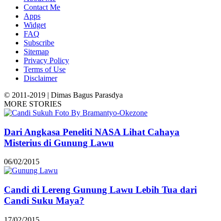
Contact Me
Apps
Widget
FAQ
Subscribe
Sitemap
Privacy Policy
Terms of Use
Disclaimer
© 2011-2019 | Dimas Bagus Parasdya
MORE STORIES
Dari Angkasa Peneliti NASA Lihat Cahaya
Misterius di Gunung Lawu
06/02/2015
Candi di Lereng Gunung Lawu Lebih Tua dari
Candi Suku Maya?
17/02/2015