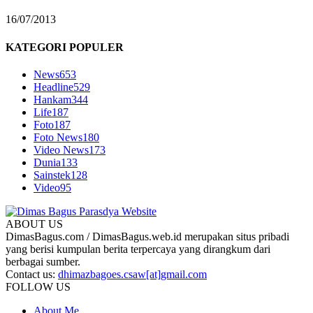
16/07/2013
KATEGORI POPULER
News
653
Headline
529
Hankam
344
Life
187
Foto
187
Foto News
180
Video News
173
Dunia
133
Sainstek
128
Video
95
ABOUT US
DimasBagus.com / DimasBagus.web.id merupakan situs pribadi
yang berisi kumpulan berita terpercaya yang dirangkum dari
berbagai sumber.
Contact us:
dhimazbagoes.csaw[at]gmail.com
FOLLOW US
About Me