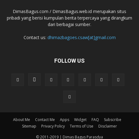
DimasBagus.com / DimasBagus.web.id merupakan situs
pribadi yang berisi kumpulan berita terpercaya yang dirangkum
dari berbagai sumber.
Contact us:
dhimazbagoes.csaw[at]gmail.com
FOLLOW US
About Me
Contact Me
Apps
Widget
FAQ
Subscribe
Sitemap
Privacy Policy
Terms of Use
Disclaimer
© 2011-2019 | Dimas Bagus Parasdya