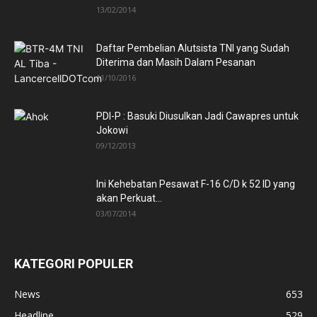
13/02/2014
Daftar Pembelian Alutsista TNI yang Sudah
Diterima dan Masih Dalam Pesanan
11/10/2016
PDI-P : Basuki Diusulkan Jadi Cawapres untuk
Jokowi
09/12/2013
Ini Kehebatan Pesawat F-16 C/D k 52 ID yang
akan Perkuat...
03/07/2014
KATEGORI POPULER
News
653
Headline
529