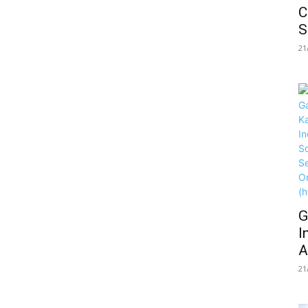
C
S
21
G
I
A
21