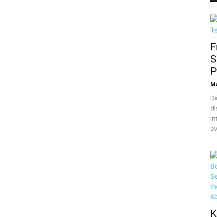
F
S
P
M
Di
di
in
ev
K