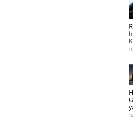
R
I
K
21
H
G
y
16