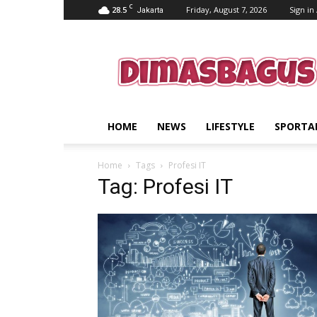
C
28.5
Friday, August 7, 2026
Sign in 
Jakarta
dimasbagus.web.id
HOME
NEWS
LIFESTYLE
SPORTA
Home
Tags
Profesi IT
Tag: Profesi IT