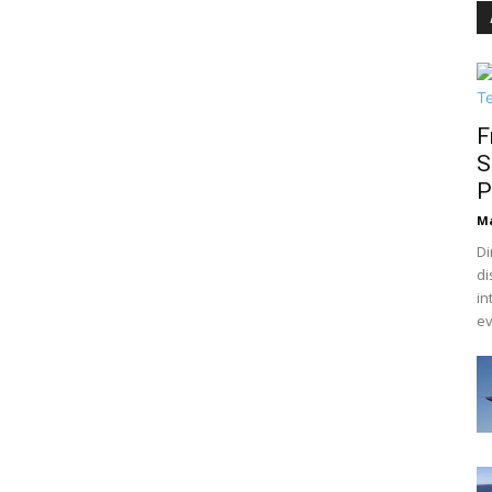
F
S
P
M
Di
di
in
ev