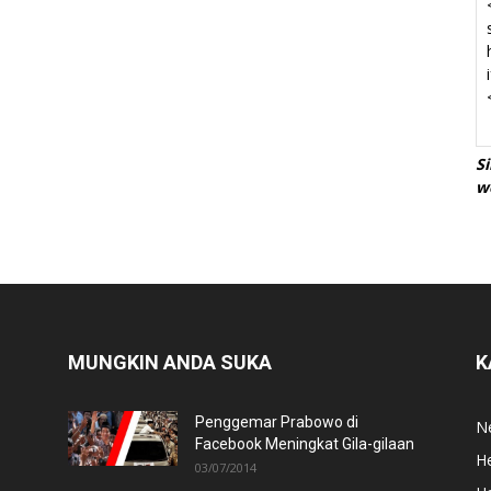
S
w
MUNGKIN ANDA SUKA
K
Penggemar Prabowo di
N
Facebook Meningkat Gila-gilaan
He
03/07/2014