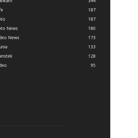
ankam
344
fe
187
oto
187
oto News
180
ideo News
173
unia
133
instek
128
ideo
95