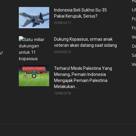
H
Li
Indonesia Beli Sukhoi Su-35
Pakai Kerupuk, Serius?
F
29/08/2017
F
V
Dukung Kopassus, ormas anak
veteran akan datang saat sidang
D
09/04/2013
a?
Sa
V
Terharu! Meski Palestina Yang
Menang, Pemain Indonesia
Mengajak Pemain Palestina
Melakukan...
16/08/2018