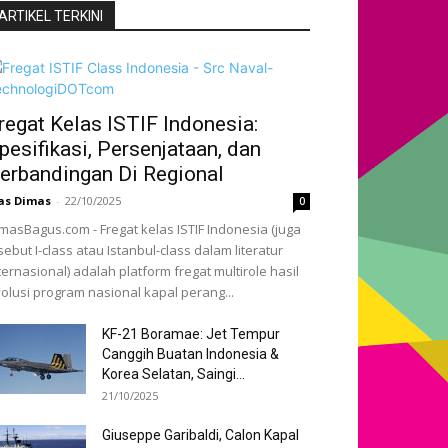
ARTIKEL TERKINI
regat Kelas ISTIF Indonesia:
pesifikasi, Persenjataan, dan
erbandingan Di Regional
as Dimas
-
22/10/2025
0
masBagus.com - Fregat kelas ISTIF Indonesia (juga
sebut I-class atau Istanbul-class dalam literatur
ternasional) adalah platform fregat multirole hasil
olusi program nasional kapal perang...
KF-21 Boramae: Jet Tempur
Canggih Buatan Indonesia &
Korea Selatan, Saingi...
21/10/2025
Giuseppe Garibaldi, Calon Kapal