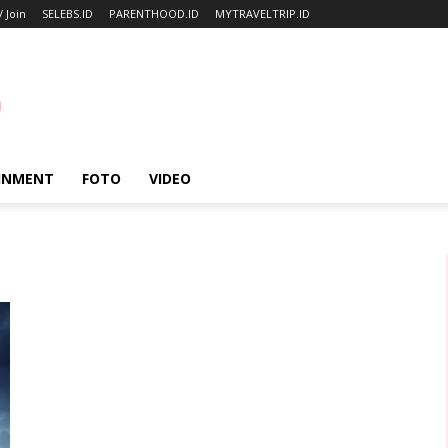
/ Join
SELEBS.ID
PARENTHOOD.ID
MYTRAVELTRIP.ID
INMENT
FOTO
VIDEO