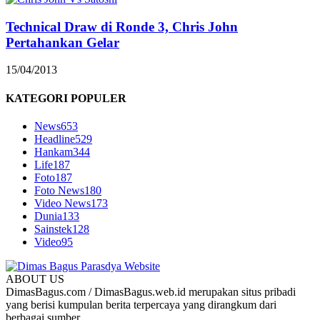
Technical Draw di Ronde 3, Chris John
Pertahankan Gelar
15/04/2013
KATEGORI POPULER
News
653
Headline
529
Hankam
344
Life
187
Foto
187
Foto News
180
Video News
173
Dunia
133
Sainstek
128
Video
95
ABOUT US
DimasBagus.com / DimasBagus.web.id merupakan situs pribadi
yang berisi kumpulan berita terpercaya yang dirangkum dari
berbagai sumber.