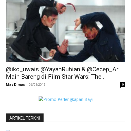
@iko_uwais @YayanRuhian & @Cecep_Ar
Main Bareng di Film Star Wars: The...
Mas Dimas
-
06/01/2015
0
ARTIKEL TERKINI