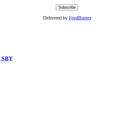
Delivered by
FeedBurner
o SBY