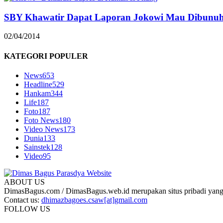
SBY Khawatir Dapat Laporan Jokowi Mau Dibunu
02/04/2014
KATEGORI POPULER
News
653
Headline
529
Hankam
344
Life
187
Foto
187
Foto News
180
Video News
173
Dunia
133
Sainstek
128
Video
95
ABOUT US
DimasBagus.com / DimasBagus.web.id merupakan situs pribadi yang b
Contact us:
dhimazbagoes.csaw[at]gmail.com
FOLLOW US