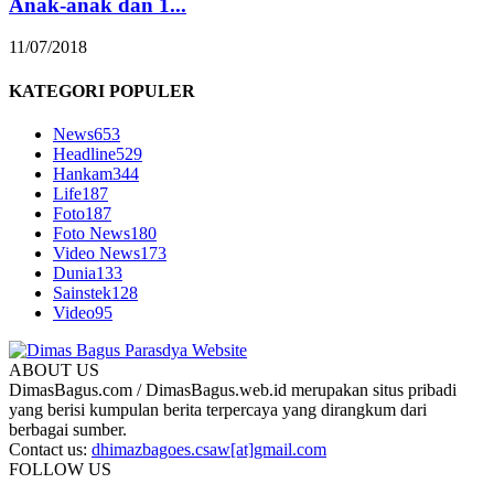
Anak-anak dan 1...
11/07/2018
KATEGORI POPULER
News
653
Headline
529
Hankam
344
Life
187
Foto
187
Foto News
180
Video News
173
Dunia
133
Sainstek
128
Video
95
ABOUT US
DimasBagus.com / DimasBagus.web.id merupakan situs pribadi
yang berisi kumpulan berita terpercaya yang dirangkum dari
berbagai sumber.
Contact us:
dhimazbagoes.csaw[at]gmail.com
FOLLOW US