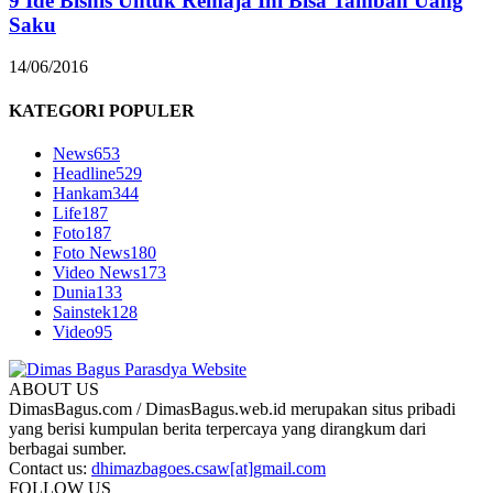
9 Ide Bisnis Untuk Remaja Ini Bisa Tambah Uang
Saku
14/06/2016
KATEGORI POPULER
News
653
Headline
529
Hankam
344
Life
187
Foto
187
Foto News
180
Video News
173
Dunia
133
Sainstek
128
Video
95
ABOUT US
DimasBagus.com / DimasBagus.web.id merupakan situs pribadi
yang berisi kumpulan berita terpercaya yang dirangkum dari
berbagai sumber.
Contact us:
dhimazbagoes.csaw[at]gmail.com
FOLLOW US