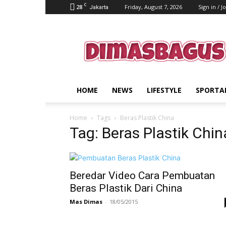
C
28
Friday, August 7, 2026
Sign in / J
Jakarta
dimasbagus.web.id
HOME
NEWS
LIFESTYLE
SPORTA
Home
Tags
Beras Plastik China
Tag: Beras Plastik Chin
Beredar Video Cara Pembuatan
Beras Plastik Dari China
Mas Dimas
-
18/05/2015