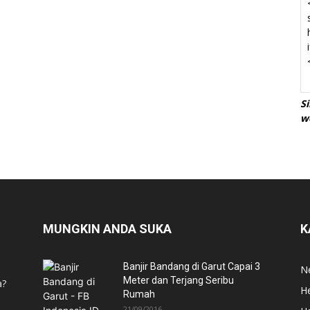
S
w
MUNGKIN ANDA SUKA
K
Banjir Bandang di Garut Capai 3
N
Meter dan Terjang Seribu
a?
He
Rumah
21/09/2016