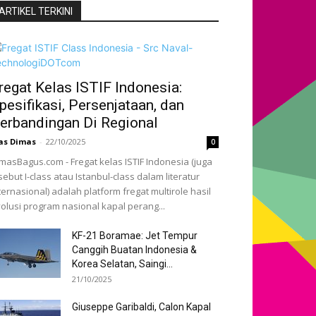
ARTIKEL TERKINI
regat Kelas ISTIF Indonesia:
pesifikasi, Persenjataan, dan
erbandingan Di Regional
as Dimas
-
22/10/2025
0
masBagus.com - Fregat kelas ISTIF Indonesia (juga
sebut I-class atau Istanbul-class dalam literatur
ternasional) adalah platform fregat multirole hasil
olusi program nasional kapal perang...
KF-21 Boramae: Jet Tempur
Canggih Buatan Indonesia &
Korea Selatan, Saingi...
21/10/2025
Giuseppe Garibaldi, Calon Kapal