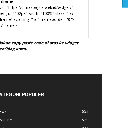
ilakan copy paste code di atas ke widget
eb/blog kamu.
ATEGORI POPULER
ews
653
adline
529