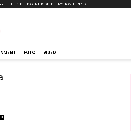
oin
SELEBS.ID
PARENTHOOD.ID
MYTRAVELTRIP.ID
INMENT
FOTO
VIDEO
a
0