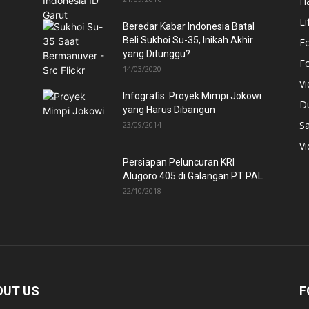
H
Li
Beredar Kabar Indonesia Batal
Beli Sukhoi Su-35, Inikah Akhir
F
yang Ditunggu?
F
14/03/2020
V
Infografis: Proyek Mimpi Jokowi
D
yang Harus Dibangun
Sa
23/09/2014
V
Persiapan Peluncuran KRI
Alugoro 405 di Galangan PT PAL
22/10/2018
OUT US
F