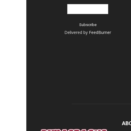
Delivered by
FeedBurner
AB