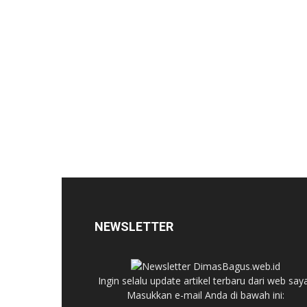
NEWSLETTER
Ingin selalu update artikel terbaru dari web say
Masukkan e-mail Anda di bawah ini: