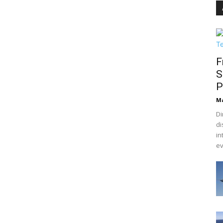
F
S
P
M
Di
di
in
ev