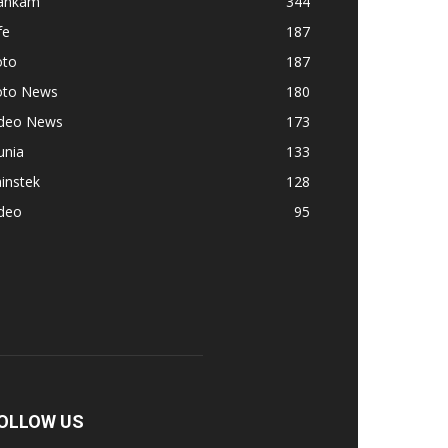
ankam
344
fe
187
oto
187
oto News
180
ideo News
173
unia
133
instek
128
ideo
95
OLLOW US