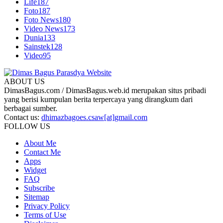
Life
187
Foto
187
Foto News
180
Video News
173
Dunia
133
Sainstek
128
Video
95
ABOUT US
DimasBagus.com / DimasBagus.web.id merupakan situs pribadi
yang berisi kumpulan berita terpercaya yang dirangkum dari
berbagai sumber.
Contact us:
dhimazbagoes.csaw[at]gmail.com
FOLLOW US
About Me
Contact Me
Apps
Widget
FAQ
Subscribe
Sitemap
Privacy Policy
Terms of Use