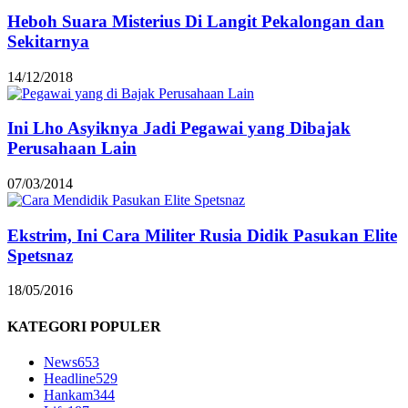
Heboh Suara Misterius Di Langit Pekalongan dan
Sekitarnya
14/12/2018
Ini Lho Asyiknya Jadi Pegawai yang Dibajak
Perusahaan Lain
07/03/2014
Ekstrim, Ini Cara Militer Rusia Didik Pasukan Elite
Spetsnaz
18/05/2016
KATEGORI POPULER
News
653
Headline
529
Hankam
344