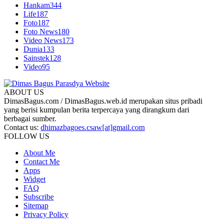
Hankam
344
Life
187
Foto
187
Foto News
180
Video News
173
Dunia
133
Sainstek
128
Video
95
ABOUT US
DimasBagus.com / DimasBagus.web.id merupakan situs pribadi
yang berisi kumpulan berita terpercaya yang dirangkum dari
berbagai sumber.
Contact us:
dhimazbagoes.csaw[at]gmail.com
FOLLOW US
About Me
Contact Me
Apps
Widget
FAQ
Subscribe
Sitemap
Privacy Policy