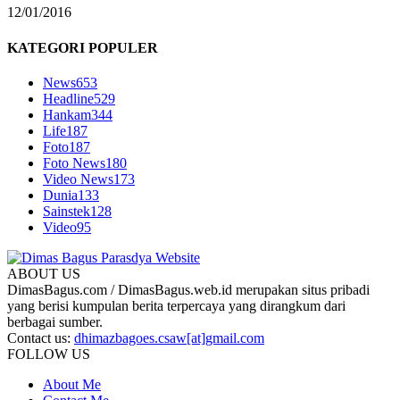
12/01/2016
KATEGORI POPULER
News
653
Headline
529
Hankam
344
Life
187
Foto
187
Foto News
180
Video News
173
Dunia
133
Sainstek
128
Video
95
ABOUT US
DimasBagus.com / DimasBagus.web.id merupakan situs pribadi
yang berisi kumpulan berita terpercaya yang dirangkum dari
berbagai sumber.
Contact us:
dhimazbagoes.csaw[at]gmail.com
FOLLOW US
About Me