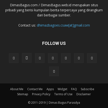
DimasBagus.com / DimasBagus.web.id merupakan situs
pribadi yang berisi kumpulan berita terpercaya yang dirangkum
dari berbagai sumber.
Contact us:
dhimazbagoes.csaw[at]gmail.com
FOLLOW US
About Me
Contact Me
Apps
Widget
FAQ
Subscribe
Sitemap
Privacy Policy
Terms of Use
Disclaimer
© 2011-2019 | Dimas Bagus Parasdya