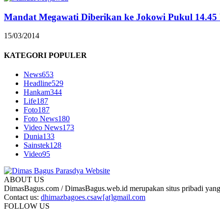
Mandat Megawati Diberikan ke Jokowi Pukul 14.4
15/03/2014
KATEGORI POPULER
News
653
Headline
529
Hankam
344
Life
187
Foto
187
Foto News
180
Video News
173
Dunia
133
Sainstek
128
Video
95
ABOUT US
DimasBagus.com / DimasBagus.web.id merupakan situs pribadi yang b
Contact us:
dhimazbagoes.csaw[at]gmail.com
FOLLOW US