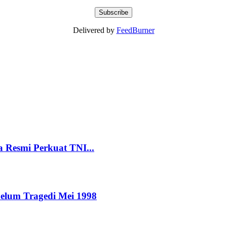
Delivered by
FeedBurner
a Resmi Perkuat TNI...
elum Tragedi Mei 1998