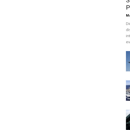
S
P
M
Di
di
in
ev