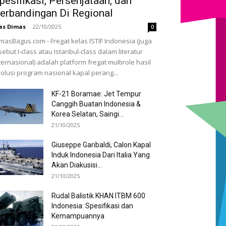
pesifikasi, Persenjataan, dan
erbandingan Di Regional
as Dimas
-
22/10/2025
0
masBagus.com - Fregat kelas ISTIF Indonesia (juga
sebut I-class atau Istanbul-class dalam literatur
ternasional) adalah platform fregat multirole hasil
olusi program nasional kapal perang...
KF-21 Boramae: Jet Tempur
Canggih Buatan Indonesia &
Korea Selatan, Saingi...
21/10/2025
Giuseppe Garibaldi, Calon Kapal
Induk Indonesia Dari Italia Yang
Akan Diakusisi...
21/10/2025
Rudal Balistik KHAN ITBM 600
Indonesia: Spesifikasi dan
Kemampuannya