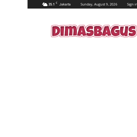
C
35.1
Sunday, August 9, 2026
Sign in
Jakarta
dimasbagus.web.id