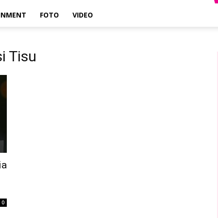
INMENT
FOTO
VIDEO
i Tisu
ia
0