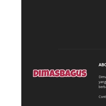
AB
Dima
yang
berb
Cont