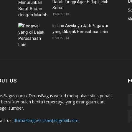
D
Darah Tinggi Agar Hidup Lebih
Sehat
Sa
19/02/2018
V
Ini Lho Asyiknya Jadi Pegawai
yang Dibajak Perusahaan Lain
07/03/2014
OUT US
F
sBagus.com / DimasBagus.web.id merupakan situs pribadi
 berisi kumpulan berita terpercaya yang dirangkum dari
agai sumber.
act us:
dhimazbagoes.csaw[at]gmail.com