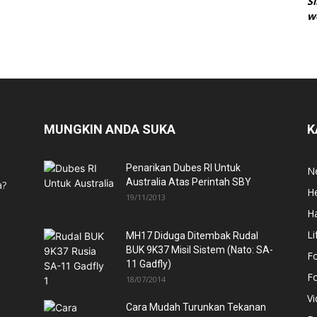
S
w
MUNGKIN ANDA SUKA
K
Penarikan Dubes RI Untuk
N
Australia Atas Perintah SBY
a?
He
19/11/2013
H
Li
MH17 Diduga Ditembak Rudal
BUK 9K37 Misil Sistem (Nato: SA-
F
11 Gadfly)
F
18/07/2014
V
Cara Mudah Turunkan Tekanan