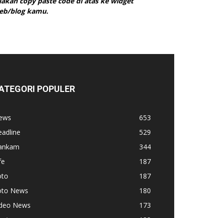
ilakan copy paste code di atas ke widget
eb/blog kamu.
ATEGORI POPULER
ews
653
adline
529
ankam
344
fe
187
oto
187
oto News
180
ideo News
173