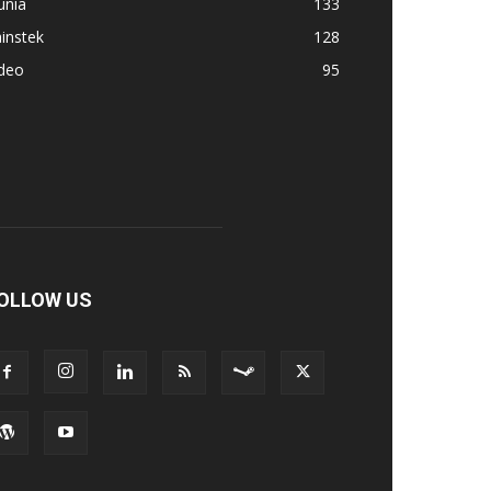
unia
133
instek
128
ideo
95
OLLOW US