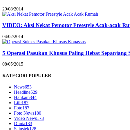
29/08/2014
VIDEO: Aksi Nekat Pemotor Freestyle Acak-acak R
04/02/2014
5 Operasi Pasukan Khusus Paling Hebat Sepanjang 
08/05/2015
KATEGORI POPULER
News
653
Headline
529
Hankam
344
Life
187
Foto
187
Foto News
180
Video News
173
Dunia
133
Sainstek
128