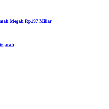
umah Megah Rp197 Miliar
Sejarah