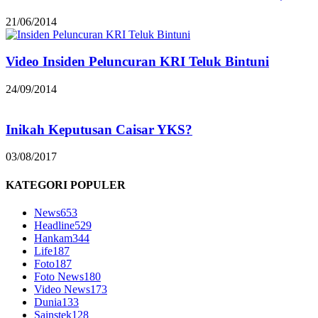
21/06/2014
Video Insiden Peluncuran KRI Teluk Bintuni
24/09/2014
Inikah Keputusan Caisar YKS?
03/08/2017
KATEGORI POPULER
News
653
Headline
529
Hankam
344
Life
187
Foto
187
Foto News
180
Video News
173
Dunia
133
Sainstek
128