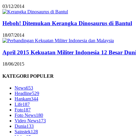
03/12/2014
Heboh! Ditemukan Kerangka Dinosaurus di Bantul
18/07/2014
April 2015 Kekuatan Militer Indonesia 12 Besar Dun
18/06/2015
KATEGORI POPULER
News
653
Headline
529
Hankam
344
Life
187
Foto
187
Foto News
180
Video News
173
Dunia
133
Sainstek
128