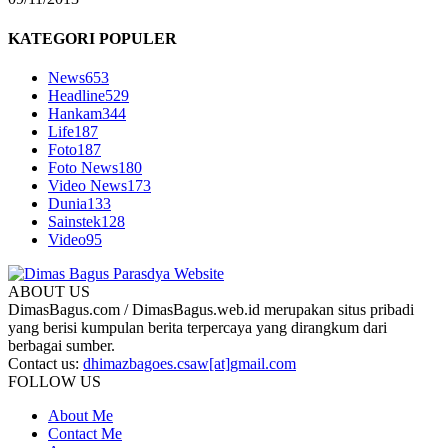
KATEGORI POPULER
News
653
Headline
529
Hankam
344
Life
187
Foto
187
Foto News
180
Video News
173
Dunia
133
Sainstek
128
Video
95
ABOUT US
DimasBagus.com / DimasBagus.web.id merupakan situs pribadi
yang berisi kumpulan berita terpercaya yang dirangkum dari
berbagai sumber.
Contact us:
dhimazbagoes.csaw[at]gmail.com
FOLLOW US
About Me
Contact Me