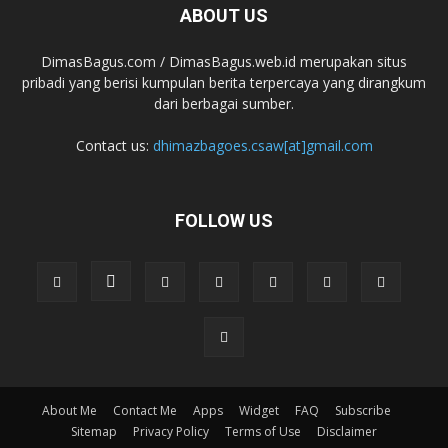
ABOUT US
DimasBagus.com / DimasBagus.web.id merupakan situs
pribadi yang berisi kumpulan berita terpercaya yang dirangkum
dari berbagai sumber.
Contact us:
dhimazbagoes.csaw[at]gmail.com
FOLLOW US
About Me
Contact Me
Apps
Widget
FAQ
Subscribe
Sitemap
Privacy Policy
Terms of Use
Disclaimer