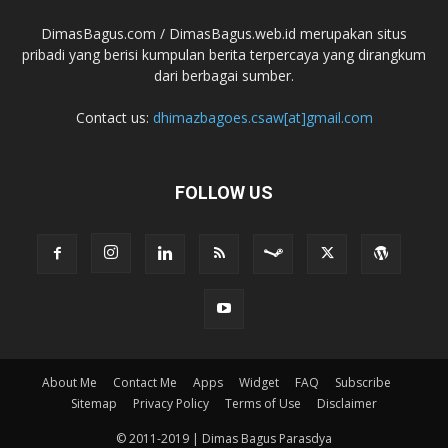
DimasBagus.com / DimasBagus.web.id merupakan situs
pribadi yang berisi kumpulan berita terpercaya yang dirangkum
dari berbagai sumber.
Contact us:
dhimazbagoes.csaw[at]gmail.com
FOLLOW US
About Me
Contact Me
Apps
Widget
FAQ
Subscribe
Sitemap
Privacy Policy
Terms of Use
Disclaimer
© 2011-2019 | Dimas Bagus Parasdya