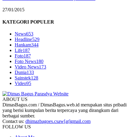
27/01/2015
KATEGORI POPULER
News
653
Headline
529
Hankam
344
Life
187
Foto
187
Foto News
180
Video News
173
Dunia
133
Sainstek
128
Video
95
ABOUT US
DimasBagus.com / DimasBagus.web.id merupakan situs pribadi
yang berisi kumpulan berita terpercaya yang dirangkum dari
berbagai sumber.
Contact us:
dhimazbagoes.csaw[at]gmail.com
FOLLOW US