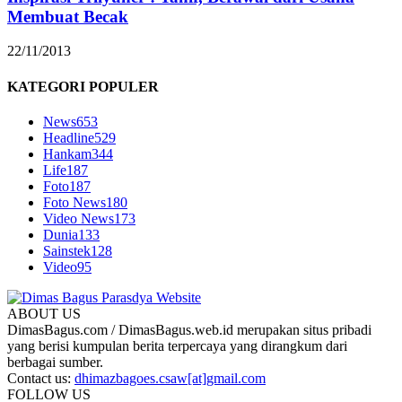
Membuat Becak
22/11/2013
KATEGORI POPULER
News
653
Headline
529
Hankam
344
Life
187
Foto
187
Foto News
180
Video News
173
Dunia
133
Sainstek
128
Video
95
ABOUT US
DimasBagus.com / DimasBagus.web.id merupakan situs pribadi
yang berisi kumpulan berita terpercaya yang dirangkum dari
berbagai sumber.
Contact us:
dhimazbagoes.csaw[at]gmail.com
FOLLOW US