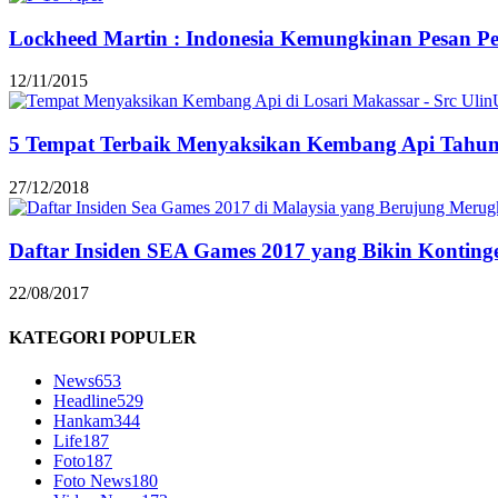
Lockheed Martin : Indonesia Kemungkinan Pesan Pe
12/11/2015
5 Tempat Terbaik Menyaksikan Kembang Api Tahun 
27/12/2018
Daftar Insiden SEA Games 2017 yang Bikin Kontinge
22/08/2017
KATEGORI POPULER
News
653
Headline
529
Hankam
344
Life
187
Foto
187
Foto News
180