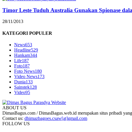
Timor Leste Tuduh Australia Gunakan Spionase dal
28/11/2013
KATEGORI POPULER
News
653
Headline
529
Hankam
344
Life
187
Foto
187
Foto News
180
Video News
173
Dunia
133
Sainstek
128
Video
95
ABOUT US
DimasBagus.com / DimasBagus.web.id merupakan situs pribadi yang b
Contact us:
dhimazbagoes.csaw[at]gmail.com
FOLLOW US