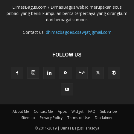
DimasBagus.com / DimasBagus.web.id merupakan situs
pribadi yang berisi kumpulan berita terpercaya yang dirangkum
dari berbagai sumber.
Contact us:
dhimazbagoes.csaw[at]gmail.com
FOLLOW US
About Me
Contact Me
Apps
Widget
FAQ
Subscribe
Sitemap
Privacy Policy
Terms of Use
Disclaimer
© 2011-2019 | Dimas Bagus Parasdya