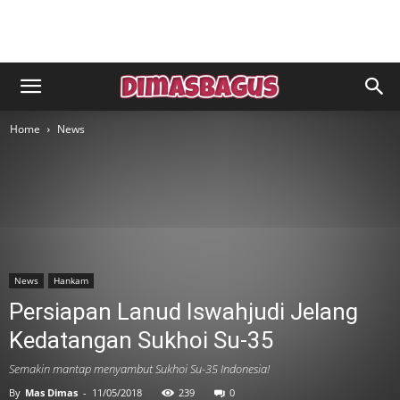
Home
News
News
Hankam
Persiapan Lanud Iswahjudi Jelang
Kedatangan Sukhoi Su-35
Semakin mantap menyambut Sukhoi Su-35 Indonesia!
By
Mas Dimas
-
11/05/2018
239
0