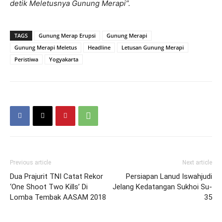
detik Meletusnya Gunung Merapi”.
TAGS
Gunung Merap Erupsi
Gunung Merapi
Gunung Merapi Meletus
Headline
Letusan Gunung Merapi
Peristiwa
Yogyakarta
Previous article
Next article
Dua Prajurit TNI Catat Rekor
Persiapan Lanud Iswahjudi
‘One Shoot Two Kills’ Di
Jelang Kedatangan Sukhoi Su-
Lomba Tembak AASAM 2018
35