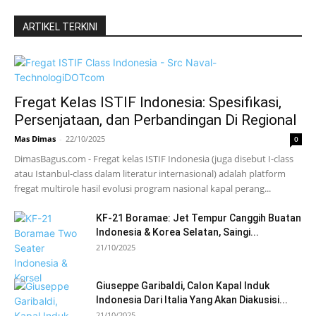
ARTIKEL TERKINI
Fregat Kelas ISTIF Indonesia: Spesifikasi,
Persenjataan, dan Perbandingan Di Regional
Mas Dimas
-
22/10/2025
0
DimasBagus.com - Fregat kelas ISTIF Indonesia (juga disebut I-class
atau Istanbul-class dalam literatur internasional) adalah platform
fregat multirole hasil evolusi program nasional kapal perang...
KF-21 Boramae: Jet Tempur Canggih Buatan
Indonesia & Korea Selatan, Saingi...
21/10/2025
Giuseppe Garibaldi, Calon Kapal Induk
Indonesia Dari Italia Yang Akan Diakusisi...
21/10/2025