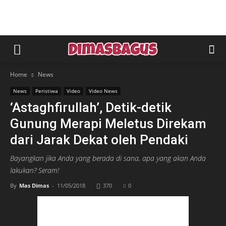
Home
News
News
Peristiwa
Video
Video News
‘Astaghfirullah’, Detik-detik
Gunung Merapi Meletus Direkam
dari Jarak Dekat oleh Pendaki
Bayangkan jika Anda yang berada di sana, apa yang akan Anda
lakukan? Seram!
By
Mas Dimas
-
11/05/2018
370
0